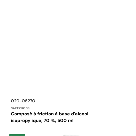
Distributeur :
Translation
020-06270
missing:
SAFECROSS
fr.products.product.sku:
Composé à friction à base d'alcool
isopropylique, 70 %, 500 ml
Alcool