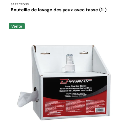
missing:
SAFECROSS
fr.products.product.sku:
Bouteille de lavage des yeux avec tasse (1L)
Station
Vente
de
nettoyage
de
lentilles
jetables
Dynamic™