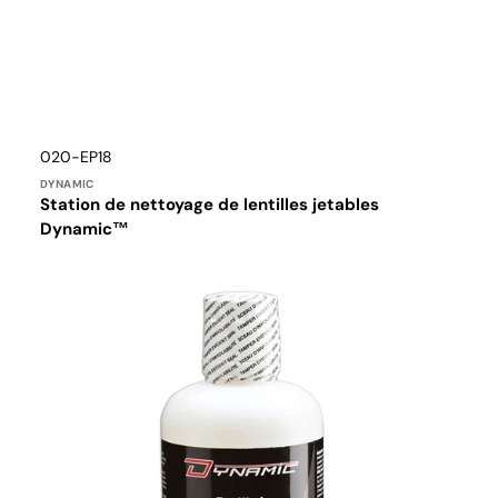
Distributeur :
Translation
020-EP18
missing:
DYNAMIC
fr.products.product.sku:
Station de nettoyage de lentilles jetables
Dynamic™
Solution
isotonique
stérile
32oz/1L