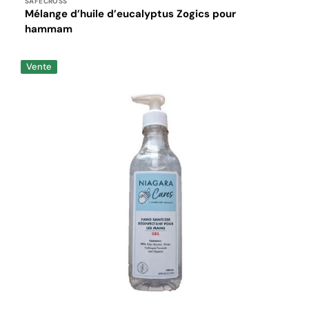
SAFECROSS
fr.products.product.sku:
Mélange d’huile d’eucalyptus Zogics pour
hammam
Désinfectant
Vente
pour
les
mains
en
gel
500
ml