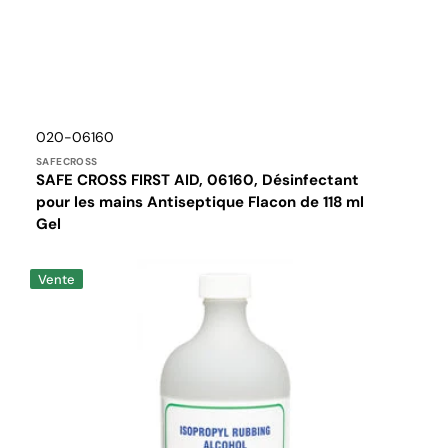
Distributeur :
Translation
020-06160
missing:
SAFECROSS
fr.products.product.sku:
SAFE CROSS FIRST AID, 06160, Désinfectant
pour les mains Antiseptique Flacon de 118 ml
Gel
Composé
Vente
à
friction
à
base
d'alcool
isopropylique,
70
%,
500