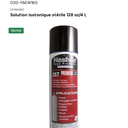
Distributeur :
Translation
020-FAEW160
missing:
DYNAMIC
fr.products.product.sku:
Solution isotonique stérile 128 oz/4 L
Nashua
Vente
357
Adhésif
en
spray
de
qualité
supérieure