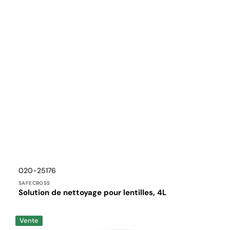
Distributeur :
Translation
020-25176
missing:
SAFECROSS
fr.products.product.sku:
Solution de nettoyage pour lentilles, 4L
SAFE
Vente
CROSS