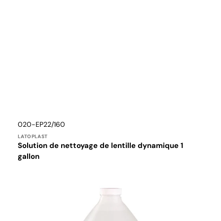
Distributeur :
Translation
020-EP22/160
missing:
LATOPLAST
fr.products.product.sku:
Solution de nettoyage de lentille dynamique 1
gallon
Mélange
d’huile
d’eucalyptus
Zogics
pour