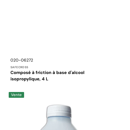
Distributeur :
Translation
020-06272
missing:
SAFECROSS
fr.products.product.sku:
Composé à friction à base d'alcool
isopropylique, 4 L
Solution
Vente
de
nettoyage
de
lentille
dynamique
1