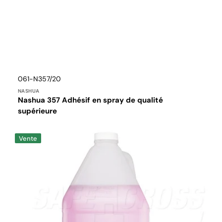
Distributeur :
Translation
061-N357/20
missing:
NASHUA
fr.products.product.sku:
Nashua 357 Adhésif en spray de qualité
supérieure
Solution
Vente
de
nettoyage
pour
lentilles,
4L